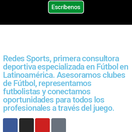
Escríbenos
Redes Sports, primera consultora
deportiva especializada en Fútbol en
Latinoamérica. Asesoramos clubes
de Fútbol, representamos
futbolistas y conectamos
oportunidades para todos los
profesionales a través del juego.